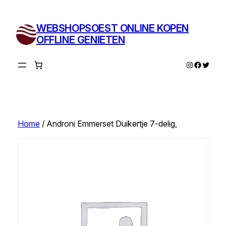
Ga
naar
WEBSHOPSOEST ONLINE KOPEN
de
OFFLINE GENIETEN
inhoud
Instagram
Facebo
Twitte
Home
/ Androni Emmerset Duikertje 7-delig,