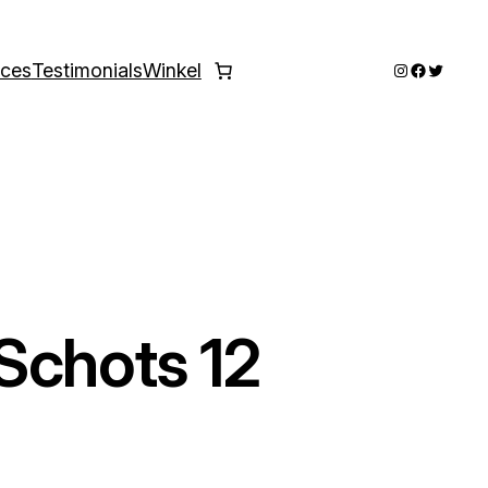
Instagram
Faceboo
Twitter
ices
Testimonials
Winkel
Schots 12