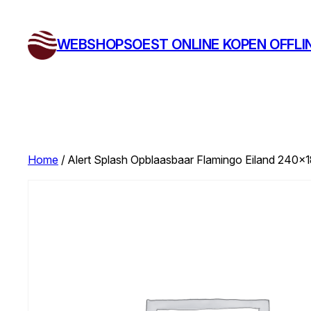
Ga
naar
WEBSHOPSOEST ONLINE KOPEN OFFLI
de
inhoud
Home
/ Alert Splash Opblaasbaar Flamingo Eiland 240×