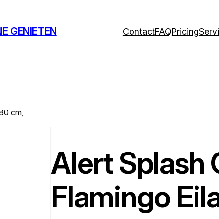
NE GENIETEN
Contact
FAQ
Pricing
Serv
180 cm,
Alert Splash
Flamingo Ei