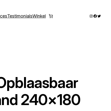
Instagram
Faceboo
Twitter
ices
Testimonials
Winkel
 Opblaasbaar
land 240×180