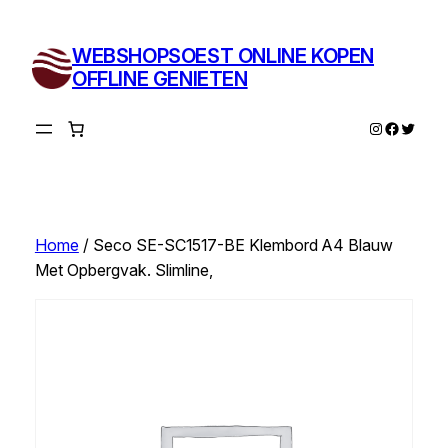
Ga
naar
WEBSHOPSOEST ONLINE KOPEN
de
OFFLINE GENIETEN
inhoud
Instagram
Facebo
Twitte
Home
/ Seco SE-SC1517-BE Klembord A4 Blauw
Met Opbergvak. Slimline,